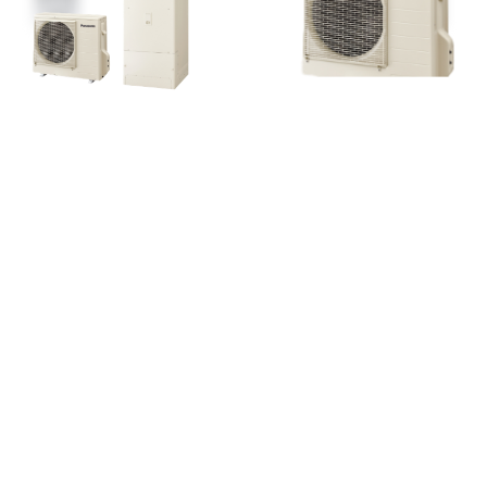
「
い
ぃ
湯
」
を
い
つ
ま
で
も
。